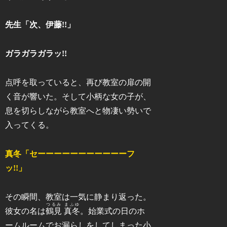
先生「次、伊藤!!」
ガラガラガラッ!!
点呼を取っていると、再び教室の扉の開
く音が響いた。そして小柄な女の子が、
息を切らしながら教室へと物凄い勢いで
入ってくる。
真冬「セーーーーーーーーーーーフ
ッ!!」
その瞬間、教室は一気に静まり返った。
つるみ まふゆ
彼女の名は
鶴見 真冬
。始業式の日のホ
ームルームでお漏らしをしてしまった小