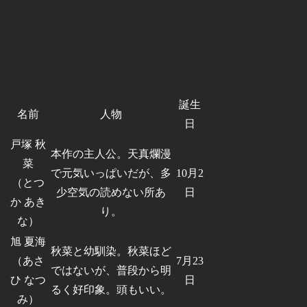
登場人物紹介
誕生
名前
人物
日
戸塚 秋
本作の主人公。天真爛漫
菜
で元気いっぱいだが、多
10月2
（とつ
少空気の読めない所あ
日
か あき
り。
な）
旭 夏海
秋菜と幼馴染。秋菜ほど
（あさ
7月23
ではないが、普段から明
ひ なつ
日
るく好印象。頭もいい。
み）