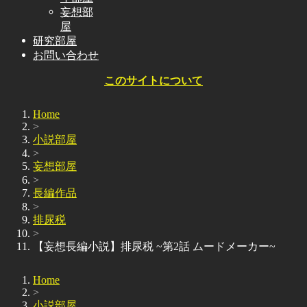
妄想部
屋
研究部屋
お問い合わせ
このサイトについて
Home
>
小説部屋
>
妄想部屋
>
長編作品
>
排尿税
>
【妄想長編小説】排尿税 ~第2話 ムードメーカー~
Home
>
小説部屋