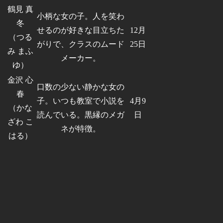
鶴見 真
小柄な女の子。人を笑わ
冬
せるのが好きな目立ちた
12月
（つる
がりで、クラスのムード
25日
み まふ
メーカー。
ゆ）
金沢 心
口数の少ない静かな女の
春
子。いつも教室で小説を
4月9
（かな
読んでいる。黒縁のメガ
日
ざわ こ
ネが特徴。
はる）