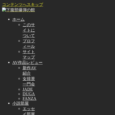
コンテンツへスキップ
ホーム
このサ
イトに
ついて
プロフ
ィール
サイト
マップ
AV作品レビュー
新作AV
紹介
女排泄
一門会
JADE
DUGA
FANZA
小説部屋
エッセ
イ部屋