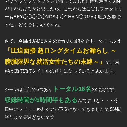
マッッッッッッッッッジで待ってました!! 待ち過ぎて肉体
が干からびるかと思ったわ。これからはこ◯しファクトリ
ーもBEY◯◯◯◯◯NDSも◯CHA N◯RMAも聴き放題で
すね。どうでもいいですね。
さて、今回はJADEさんの新作のご紹介です。タイトルは
「圧迫面接 超ロングタイムお漏らし ～
膀胱限界な就活女性たちの末路～」
で、内
容はほぼほぼタイトルの通りになっていると思います。
トータル16名
シーンは全部で6つあり
の出演です。
収録時間が5時間半もある
んですけど・・・今
日中にレビュー終わるのか不安になってきました笑 5時間
半だよ？長過ぎない？笑