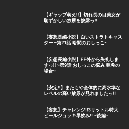
【ギャップ萌え!!】切れ長の目美女が
恥ずかしい放尿を披露っ!!
【妄想長編小説】白いストラトキャス
ター ~第21話 暗闇のおしっこ~
【妄想長編小説】FF外から失礼しま
すっ!! ~第9話 おしっこの悩み 亜希の
場合~
【安定!!】またもや全体的に高水準な
レベルの高い放尿が見れましたっ!!
【妄想】チャレンジ!!3リットル特大
ビールジョッキ早飲み!! ~後編~