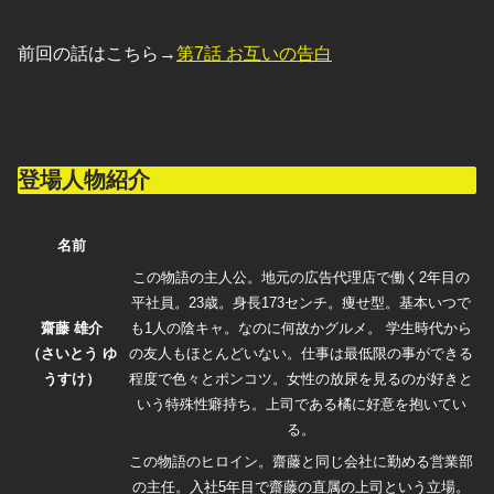
前回の話はこちら→
第7話 お互いの告白
登場人物紹介
名前
この物語の主人公。地元の広告代理店で働く2年目の
平社員。23歳。身長173センチ。痩せ型。基本いつで
齋藤 雄介
も1人の陰キャ。なのに何故かグルメ。 学生時代から
（さいとう ゆ
の友人もほとんどいない。仕事は最低限の事ができる
うすけ）
程度で色々とポンコツ。女性の放尿を見るのが好きと
いう特殊性癖持ち。上司である橘に好意を抱いてい
る。
この物語のヒロイン。齋藤と同じ会社に勤める営業部
の主任。入社5年目で齋藤の直属の上司という立場。