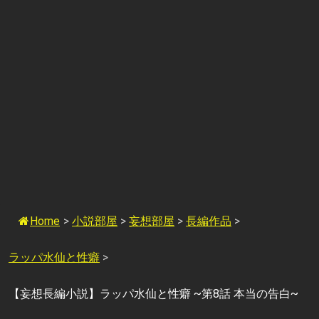
Home
>
小説部屋
>
妄想部屋
>
長編作品
>
ラッパ水仙と性癖
>
【妄想長編小説】ラッパ水仙と性癖 ~第8話 本当の告白~