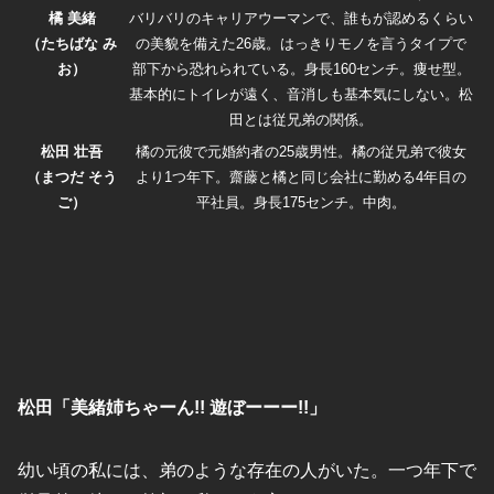
橘 美緒
バリバリのキャリアウーマンで、誰もが認めるくらい
（たちばな み
の美貌を備えた26歳。はっきりモノを言うタイプで
お）
部下から恐れられている。身長160センチ。痩せ型。
基本的にトイレが遠く、音消しも基本気にしない。松
田とは従兄弟の関係。
松田 壮吾
橘の元彼で元婚約者の25歳男性。橘の従兄弟で彼女
（まつだ そう
より1つ年下。齋藤と橘と同じ会社に勤める4年目の
ご）
平社員。身長175センチ。中肉。
松田「美緒姉ちゃーん!! 遊ぼーーー!!」
幼い頃の私には、弟のような存在の人がいた。一つ年下で