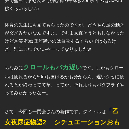
チで盛ってませんw（初心者の平泳ぎ25mタイムは30~35
秒くらいらしい）
体育の先生にも見てもらったのですが、どうやら足の動き
がダメみたいなんですよ。でもまぁ直そうともしなかった
けどさ笑 死ぬほど遅いのは自覚するくらいではあるけ
ど、別にこれでいいやーってなりましたw
クロールもバカ遅い
ちなみに
です。しかもクロー
ルは疲れるから50mも泳げるかも分からん。遅いクセに疲
れるとか終わってて草。ってか、それよりもバタフライや
ってみたかったなー。
「乙
さて、今回も一門会さんの新作です。タイトルは
女夜尿症物語2 シチュエーションおも