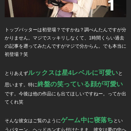
トップバッターは初登場？ですかね？調べんたんですが分
かりません。マジでスッキリしなくて、1時間くらい過去
の記事を遡ってみたんですがマジで分からん。でも本当に
初登場？笑
ルックスは星4レベルに可愛い
とりあえず
と
終盤の笑っている顔が可愛い
思います。特に
です。今後は他の作品にも出てほしいですねー。ってか出
てくれ笑
ゲーム中に寝落ち
そんな彼女はご覧のように
とい
うパターン。ヘッドホンすら付けたまま、彼女は夢の中へ