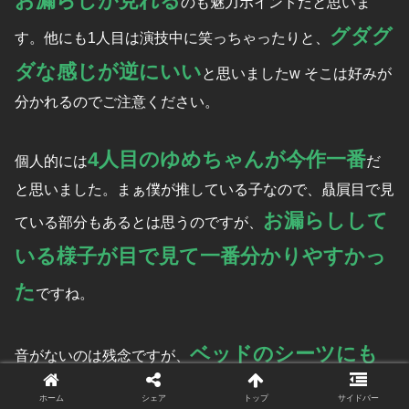
お漏らしが見れる
のも魅力ポイントだと思いま
グダグ
す。他にも1人目は演技中に笑っちゃったりと、
ダな感じが逆にいい
と思いましたw そこは好みが
分かれるのでご注意ください。
4人目のゆめちゃんが今作一番
個人的には
だ
と思いました。まぁ僕が推している子なので、贔屓目で見
お漏らしして
ている部分もあるとは思うのですが、
いる様子が目で見て一番分かりやすかっ
た
ですね。
ベッドのシーツにも
音がないのは残念ですが、
おしっこが溜まっていく様子が分かる
の
ホーム
シェア
トップ
サイドバー