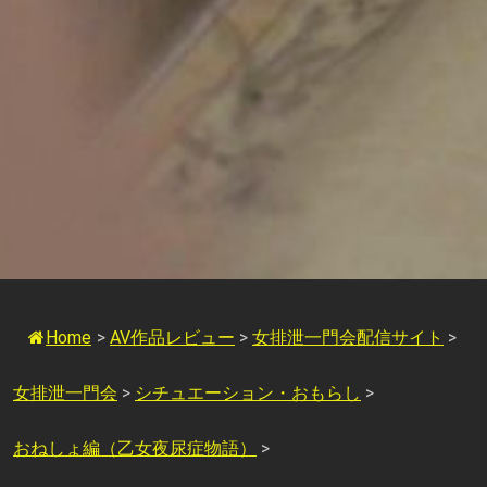
Home
>
AV作品レビュー
>
女排泄一門会配信サイト
>
女排泄一門会
>
シチュエーション・おもらし
>
おねしょ編（乙女夜尿症物語）
>