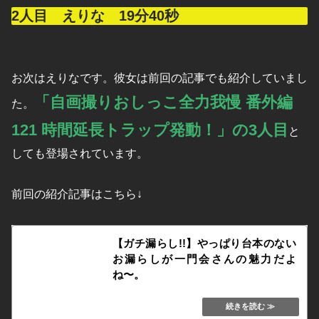
2人目 えりな 19分40秒
お次はえりなです。彼女は前回の記事でも紹介していまし
「自画撮りおしっこ全力我慢 番外編
た。
121 時間延長トラップ発動！」の3人目
と
しても登場されています。
前回の紹介記事はこちら↓
【ガチ漏らし!!】やっぱり台本のない
お漏らしが一門会さんの魅力だよ
ね〜。
kafukububakudan.net