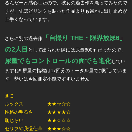
るんだーと感心したので、彼女の過去作を漁ってみたので
すが、先ほどリンクを貼った作品よりも遥かに出し止めが
上手くなっています。
「自撮り THE・限界放尿6」
さらに別の過去作
の2人目
として出られた際には尿量600mlだったので、
尿量でもコントロールの面でも進化
してい
ますね!! 尿量の指標は17回分のトータル量で判断していま
す。勢いは今回測定不能ですすいません。
きこ
ルックス ★★☆☆☆
性格の明るさ ★★★★☆
恥じらい ★★☆☆☆
セリフや我慢仕草 ★★★☆☆