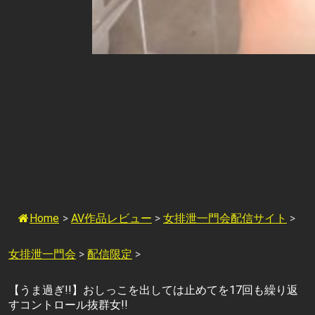
Home
>
AV作品レビュー
>
女排泄一門会配信サイト
>
女排泄一門会
>
配信限定
>
【うま過ぎ!!】おしっこを出しては止めてを17回も繰り返
すコントロール抜群女!!