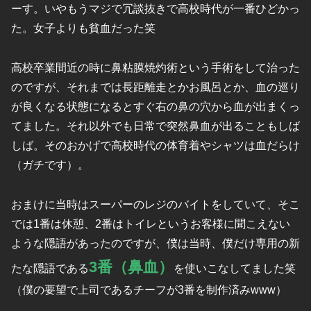
ーす。いやもうマジで冗談抜きで高校時代が一番ひどかっ
た。女子よりも貧血だった笑
高校卒業間近の時に鼻粘膜焼灼術という手術をして治った
のですが、それまでは長距離走とかお風呂とか、血の巡り
が良くなる状態になるとすぐ右の鼻の穴から血が出まくっ
てました。それ以外でも日常で突然鼻血が出ることもしば
しば。そのおかげで高校時代の体育着やシャツは血だらけ
（ガチです）。
おまけに当時はスーパーのレジのバイトをしていて、そこ
では1番は休憩、2番はトイレというお客様に聞こえない
ような隠語があったのですが、僕は当時、僕だけ専用の新
3番（鼻血）
たな隠語である
を使いこなしてました笑
（僕の要望で上司であるチーフが3番を制作済みwww）