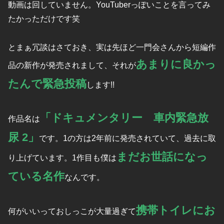
動画は回していません。YouTuberっぽいことを言ってみ
たかっただけです笑
とまぁ冗談はさておき、実は先ほど一門会さんから短編作
あまりに良かっ
品の新作が発売されまして、それが
たんで緊急投稿
します!!
「ドキュメンタリー 車内緊急放
作品名は
尿 2」
です。1の方は2年前に発売されていて、過去に取
まだお世話になっ
り上げています。1作目も僕は
ている名作
なんです。
携帯トイレにお
何がいいっておしっこが大量過ぎて