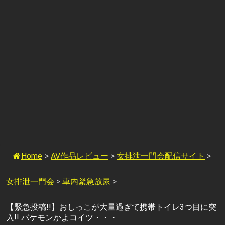
Home
>
AV作品レビュー
>
女排泄一門会配信サイト
>
女排泄一門会
>
車内緊急放尿
>
【緊急投稿!!】おしっこが大量過ぎて携帯トイレ3つ目に突
入!! バケモンかよコイツ・・・