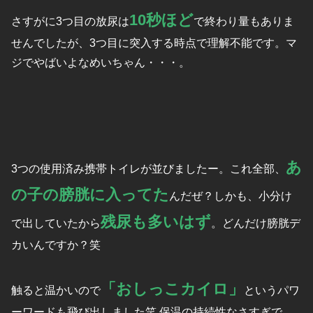
10秒ほど
さすがに3つ目の放尿は
で終わり量もありま
せんでしたが、3つ目に突入する時点で理解不能です。マ
ジでやばいよなめいちゃん・・・。
あ
3つの使用済み携帯トイレが並びましたー。これ全部、
の子の膀胱に入ってた
んだぜ？しかも、小分け
残尿も多いはず
で出していたから
。どんだけ膀胱デ
カいんですか？笑
「おしっこカイロ」
触ると温かいので
というパワ
ーワードも飛び出しました笑 保温の持続性なさすぎで