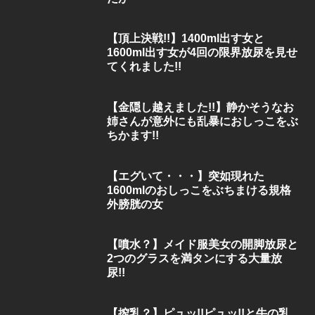
【頂上決戦!!】1400ml出す女と
1600ml出す女が4回の限界放尿を見せ
てくれました!!
【金隠し越えました!!】静かそうなお
姉さんが意外にも乱暴におしっこをぶ
ちかます!!
【エグいて・・・】突如現れた
1600mlのおしっこをぶちまける規格
外膀胱の女
【噴水？】メイド服美女の開脚放尿と
2つのグラスを満タンにする大量放
尿!!
【搾乳？】ピュッ!!ピュッ!!と牛の乳