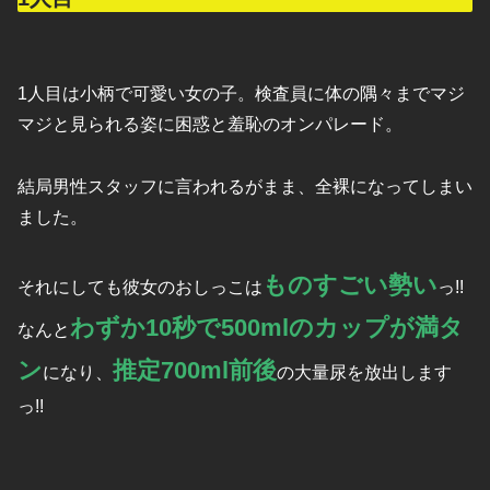
1人目は小柄で可愛い女の子。検査員に体の隅々までマジ
マジと見られる姿に困惑と羞恥のオンパレード。
結局男性スタッフに言われるがまま、全裸になってしまい
ました。
ものすごい勢い
それにしても彼女のおしっこは
っ!!
わずか10秒で500mlのカップが満タ
なんと
ン
推定700ml前後
になり、
の大量尿を放出します
っ!!